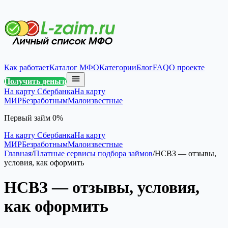
Как работает
Каталог МФО
Категории
Блог
FAQ
О проекте
Получить деньги
На карту Сбербанка
На карту
МИР
Безработным
Малоизвестные
Первый займ 0%
На карту Сбербанка
На карту
МИР
Безработным
Малоизвестные
Главная
/
Платные сервисы подбора займов
/
НСВЗ — отзывы,
условия, как оформить
НСВЗ — отзывы, условия,
как оформить