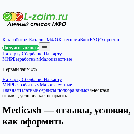
Как работает
Каталог МФО
Категории
Блог
FAQ
О проекте
Получить деньги
На карту Сбербанка
На карту
МИР
Безработным
Малоизвестные
Первый займ 0%
На карту Сбербанка
На карту
МИР
Безработным
Малоизвестные
Главная
/
Платные сервисы подбора займов
/
Medicash —
отзывы, условия, как оформить
Medicash — отзывы, условия,
как оформить