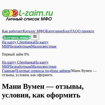
Как работает
Каталог МФО
Категории
Блог
FAQ
О проекте
Получить деньги
На карту Сбербанка
На карту
МИР
Безработным
Малоизвестные
Первый займ 0%
На карту Сбербанка
На карту
МИР
Безработным
Малоизвестные
Главная
/
Платные сервисы подбора займов
/
Мани Вумен —
отзывы, условия, как оформить
Мани Вумен — отзывы,
условия, как оформить