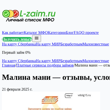
Как работает
Каталог МФО
Категории
Блог
FAQ
О проекте
Получить деньги
На карту Сбербанка
На карту МИР
Безработным
Малоизвестные
Первый займ 0%
На карту Сбербанка
На карту МИР
Безработным
Малоизвестные
Главная
/
Платные сервисы подбора займов
/
Малина мани — отзы
Малина мани — отзывы, усло
21 февраля 2025 г.