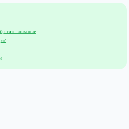
обратить внимание
ра?
м