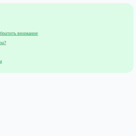
обратить внимание
ра?
м