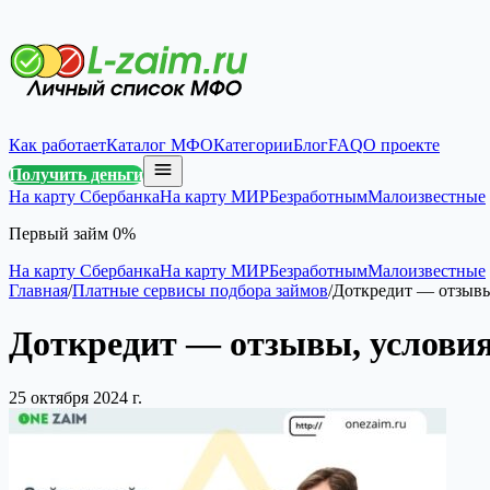
Как работает
Каталог МФО
Категории
Блог
FAQ
О проекте
Получить деньги
На карту Сбербанка
На карту МИР
Безработным
Малоизвестные
Первый займ 0%
На карту Сбербанка
На карту МИР
Безработным
Малоизвестные
Главная
/
Платные сервисы подбора займов
/
Доткредит — отзывы
Доткредит — отзывы, условия
25 октября 2024 г.