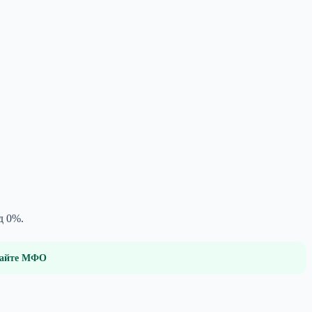
д 0%.
 сайте МФО