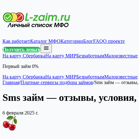
Как работает
Каталог МФО
Категории
Блог
FAQ
О проекте
Получить деньги
На карту Сбербанка
На карту МИР
Безработным
Малоизвестные
Первый займ 0%
На карту Сбербанка
На карту МИР
Безработным
Малоизвестные
Главная
/
Платные сервисы подбора займов
/
Sms займ — отзывы, 
Sms займ — отзывы, условия,
6 февраля 2025 г.