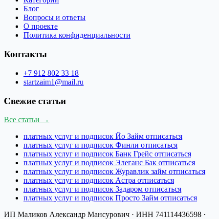
Блог
Вопросы и ответы
О проекте
Политика конфиденциальности
Контакты
+7 912 802 33 18
startzaim1@mail.ru
Свежие статьи
Все статьи →
платных услуг и подписок Йо Займ отписаться
платных услуг и подписок Финли отписаться
платных услуг и подписок Банк Грейс отписаться
платных услуг и подписок Элеганс Бак отписаться
платных услуг и подписок Журавлик займ отписаться
платных услуг и подписок Астра отписаться
платных услуг и подписок Задаром отписаться
платных услуг и подписок Просто Займ отписаться
ИП Маликов Александр Мансурович
· ИНН
741114436598
·