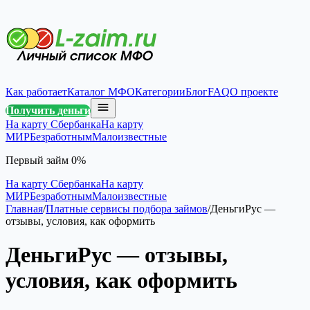
Как работает
Каталог МФО
Категории
Блог
FAQ
О проекте
Получить деньги
На карту Сбербанка
На карту
МИР
Безработным
Малоизвестные
Первый займ 0%
На карту Сбербанка
На карту
МИР
Безработным
Малоизвестные
Главная
/
Платные сервисы подбора займов
/
ДеньгиРус —
отзывы, условия, как оформить
ДеньгиРус — отзывы,
условия, как оформить