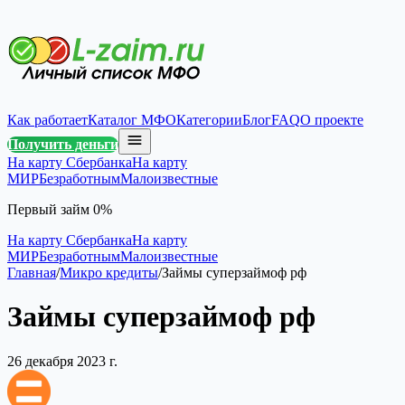
Как работает
Каталог МФО
Категории
Блог
FAQ
О проекте
Получить деньги
На карту Сбербанка
На карту
МИР
Безработным
Малоизвестные
Первый займ 0%
На карту Сбербанка
На карту
МИР
Безработным
Малоизвестные
Главная
/
Микро кредиты
/
Займы суперзаймоф рф
Займы суперзаймоф рф
26 декабря 2023 г.