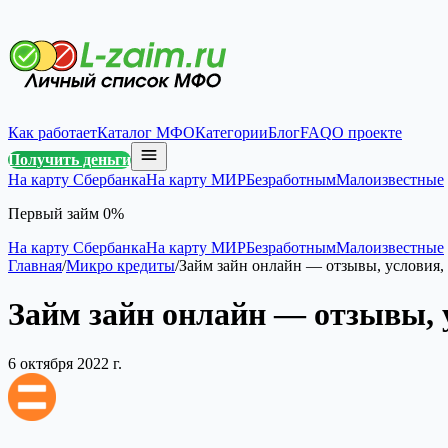
Как работает
Каталог МФО
Категории
Блог
FAQ
О проекте
Получить деньги
На карту Сбербанка
На карту МИР
Безработным
Малоизвестные
Первый займ 0%
На карту Сбербанка
На карту МИР
Безработным
Малоизвестные
Главная
/
Микро кредиты
/
Займ зайн онлайн — отзывы, условия,
Займ зайн онлайн — отзывы, 
6 октября 2022 г.