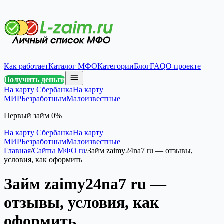
Как работает
Каталог МФО
Категории
Блог
FAQ
О проекте
Получить деньги
На карту Сбербанка
На карту
МИР
Безработным
Малоизвестные
Первый займ 0%
На карту Сбербанка
На карту
МИР
Безработным
Малоизвестные
Главная
/
Сайты МФО ru
/
Займ zaimy24na7 ru — отзывы,
условия, как оформить
Займ zaimy24na7 ru —
отзывы, условия, как
оформить