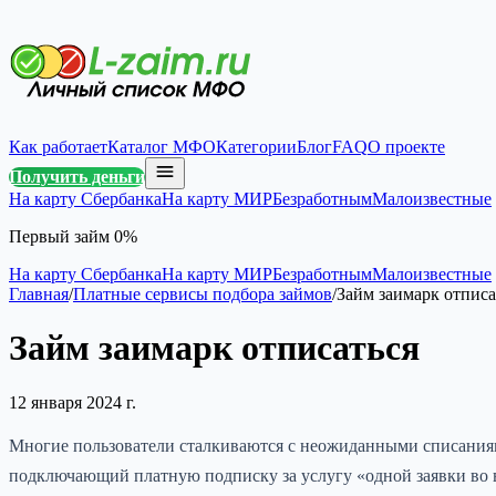
Как работает
Каталог МФО
Категории
Блог
FAQ
О проекте
Получить деньги
На карту Сбербанка
На карту МИР
Безработным
Малоизвестные
Первый займ 0%
На карту Сбербанка
На карту МИР
Безработным
Малоизвестные
Главная
/
Платные сервисы подбора займов
/
Займ заимарк отписа
Займ заимарк отписаться
12 января 2024 г.
Многие пользователи сталкиваются с неожиданными списаниям
подключающий платную подписку за услугу «одной заявки во вс