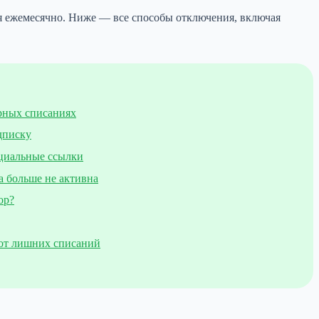
тся ежемесячно. Ниже — все способы отключения, включая
рных списаниях
дписку
циальные ссылки
а больше не активна
ор?
 от лишних списаний