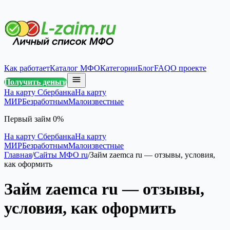
Как работает
Каталог МФО
Категории
Блог
FAQ
О проекте
Получить деньги
На карту Сбербанка
На карту
МИР
Безработным
Малоизвестные
Первый займ 0%
На карту Сбербанка
На карту
МИР
Безработным
Малоизвестные
Главная
/
Сайты МФО ru
/
Займ zaemca ru — отзывы, условия,
как оформить
Займ zaemca ru — отзывы,
условия, как оформить