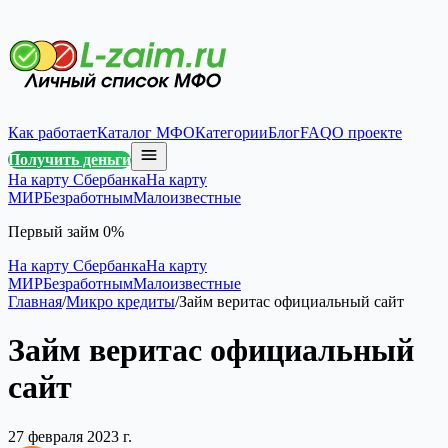
Как работает
Каталог МФО
Категории
Блог
FAQ
О проекте
Получить деньги
На карту Сбербанка
На карту
МИР
Безработным
Малоизвестные
Первый займ 0%
На карту Сбербанка
На карту
МИР
Безработным
Малоизвестные
Главная
/
Микро кредиты
/
Займ веритас официальный сайт
Займ веритас официальный
сайт
27 февраля 2023 г.