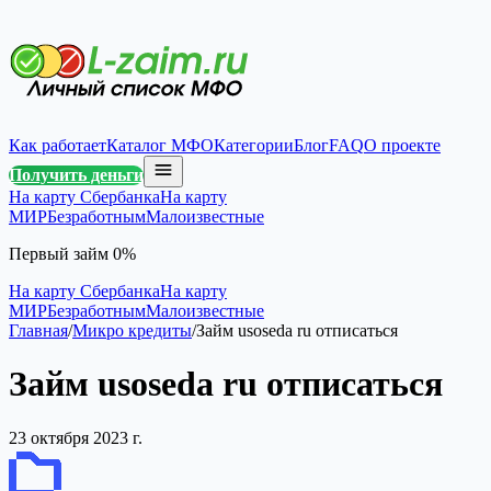
Как работает
Каталог МФО
Категории
Блог
FAQ
О проекте
Получить деньги
На карту Сбербанка
На карту
МИР
Безработным
Малоизвестные
Первый займ 0%
На карту Сбербанка
На карту
МИР
Безработным
Малоизвестные
Главная
/
Микро кредиты
/
Займ usoseda ru отписаться
Займ usoseda ru отписаться
23 октября 2023 г.