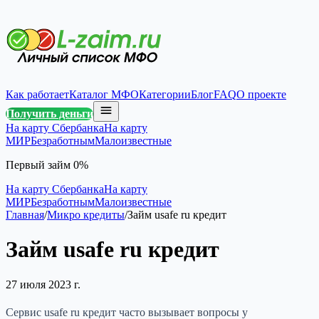
Как работает
Каталог МФО
Категории
Блог
FAQ
О проекте
Получить деньги
На карту Сбербанка
На карту
МИР
Безработным
Малоизвестные
Первый займ 0%
На карту Сбербанка
На карту
МИР
Безработным
Малоизвестные
Главная
/
Микро кредиты
/
Займ usafe ru кредит
Займ usafe ru кредит
27 июля 2023 г.
Сервис usafe ru кредит часто вызывает вопросы у