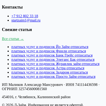
Контакты
+7 912 802 33 18
startzaim1@mail.ru
Свежие статьи
Все статьи →
платных услуг и подписок Йо Займ отписаться
платных услуг и подписок Финли отписаться
платных услуг и подписок Банк Грейс отписаться
платных услуг и подписок Элеганс Бак отписаться
платных услуг и подписок Журавлик займ отписаться
платных услуг и подписок Астра отписаться
платных услуг и подписок Задаром отписаться
платных услуг и подписок Просто Займ отписаться
ИП Маликов Александр Мансурович
· ИНН
741114436598
·
ОГРНИП
325745600081560
454016, г. Челябинск, Калининский район
©
2026
Л-Займ
. Информация не является офертой.