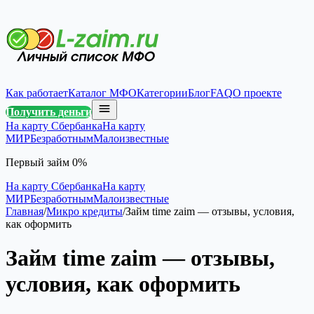
Как работает
Каталог МФО
Категории
Блог
FAQ
О проекте
Получить деньги
На карту Сбербанка
На карту
МИР
Безработным
Малоизвестные
Первый займ 0%
На карту Сбербанка
На карту
МИР
Безработным
Малоизвестные
Главная
/
Микро кредиты
/
Займ time zaim — отзывы, условия,
как оформить
Займ time zaim — отзывы,
условия, как оформить