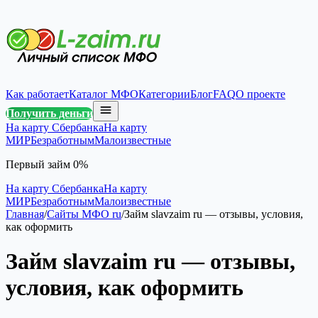
Как работает
Каталог МФО
Категории
Блог
FAQ
О проекте
Получить деньги
На карту Сбербанка
На карту
МИР
Безработным
Малоизвестные
Первый займ 0%
На карту Сбербанка
На карту
МИР
Безработным
Малоизвестные
Главная
/
Сайты МФО ru
/
Займ slavzaim ru — отзывы, условия,
как оформить
Займ slavzaim ru — отзывы,
условия, как оформить