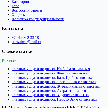
Категории
Блог
Вопросы и ответы
О проекте
Политика конфиденциальности
Контакты
+7 912 802 33 18
startzaim1@mail.ru
Свежие статьи
Все статьи →
платных услуг и подписок Йо Займ отписаться
платных услуг и подписок Финли отписаться
платных услуг и подписок Банк Грейс отписаться
платных услуг и подписок Элеганс Бак отписаться
платных услуг и подписок Журавлик займ отписаться
платных услуг и подписок Астра отписаться
платных услуг и подписок Задаром отписаться
платных услуг и подписок Просто Займ отписаться
ИП Маликов Александр Мансурович
· ИНН
741114436598
·