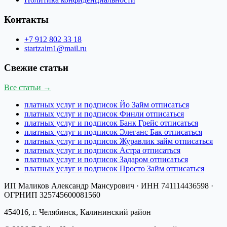
Контакты
+7 912 802 33 18
startzaim1@mail.ru
Свежие статьи
Все статьи →
платных услуг и подписок Йо Займ отписаться
платных услуг и подписок Финли отписаться
платных услуг и подписок Банк Грейс отписаться
платных услуг и подписок Элеганс Бак отписаться
платных услуг и подписок Журавлик займ отписаться
платных услуг и подписок Астра отписаться
платных услуг и подписок Задаром отписаться
платных услуг и подписок Просто Займ отписаться
ИП Маликов Александр Мансурович
· ИНН
741114436598
·
ОГРНИП
325745600081560
454016, г. Челябинск, Калининский район