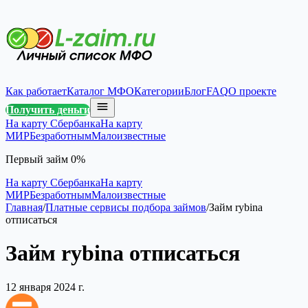
Как работает
Каталог МФО
Категории
Блог
FAQ
О проекте
Получить деньги
На карту Сбербанка
На карту
МИР
Безработным
Малоизвестные
Первый займ 0%
На карту Сбербанка
На карту
МИР
Безработным
Малоизвестные
Главная
/
Платные сервисы подбора займов
/
Займ rybina
отписаться
Займ rybina отписаться
12 января 2024 г.