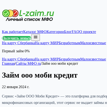
Как работает
Каталог МФО
Категории
Блог
FAQ
О проекте
Получить деньги
На карту Сбербанка
На карту МИР
Безработным
Малоизвестные
Первый займ 0%
На карту Сбербанка
На карту МИР
Безработным
Малоизвестные
Главная
/
Сайты МФО ru
/
Займ ооо моби кредит
Займ ооо моби кредит
22 января 2024 г.
Сервис «Займ ООО Моби Кредит» — это платформа для подбора 
микрофинансовых организаций, этот сервис не выдает займы н