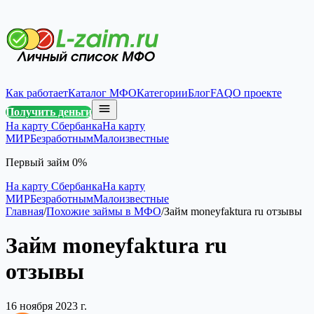
Как работает
Каталог МФО
Категории
Блог
FAQ
О проекте
Получить деньги
На карту Сбербанка
На карту
МИР
Безработным
Малоизвестные
Первый займ 0%
На карту Сбербанка
На карту
МИР
Безработным
Малоизвестные
Главная
/
Похожие займы в МФО
/
Займ moneyfaktura ru отзывы
Займ moneyfaktura ru
отзывы
16 ноября 2023 г.