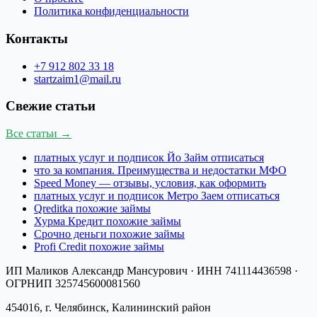
Политика конфиденциальности
Контакты
+7 912 802 33 18
startzaim1@mail.ru
Свежие статьи
Все статьи →
платных услуг и подписок Йо Займ отписаться
что за компания. Преимущества и недостатки МФО
Speed Money — отзывы, условия, как оформить
платных услуг и подписок Метро Заем отписаться
Qreditka похожие займы
Хурма Кредит похожие займы
Срочно деньги похожие займы
Profi Credit похожие займы
ИП Маликов Александр Мансурович
· ИНН
741114436598
·
ОГРНИП
325745600081560
454016, г. Челябинск, Калининский район