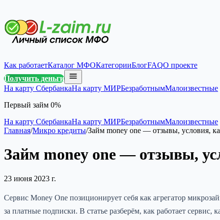
Как работает
Каталог МФО
Категории
Блог
FAQ
О проекте
Получить деньги
На карту Сбербанка
На карту МИР
Безработным
Малоизвестные
Первый займ 0%
На карту Сбербанка
На карту МИР
Безработным
Малоизвестные
Главная
/
Микро кредиты
/
Займ money one — отзывы, условия, к
Займ money one — отзывы, ус
23 июня 2023 г.
Сервис Money One позиционирует себя как агрегатор микроза
за платные подписки. В статье разберём, как работает сервис, 