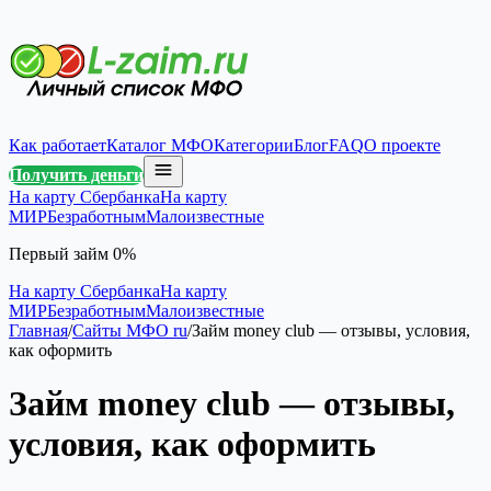
Как работает
Каталог МФО
Категории
Блог
FAQ
О проекте
Получить деньги
На карту Сбербанка
На карту
МИР
Безработным
Малоизвестные
Первый займ 0%
На карту Сбербанка
На карту
МИР
Безработным
Малоизвестные
Главная
/
Сайты МФО ru
/
Займ money club — отзывы, условия,
как оформить
Займ money club — отзывы,
условия, как оформить