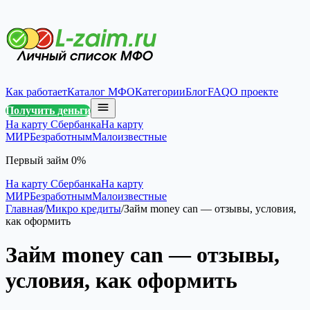
Как работает
Каталог МФО
Категории
Блог
FAQ
О проекте
Получить деньги
На карту Сбербанка
На карту
МИР
Безработным
Малоизвестные
Первый займ 0%
На карту Сбербанка
На карту
МИР
Безработным
Малоизвестные
Главная
/
Микро кредиты
/
Займ money can — отзывы, условия,
как оформить
Займ money can — отзывы,
условия, как оформить