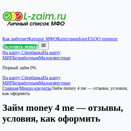
Как работает
Каталог МФО
Категории
Блог
FAQ
О проекте
Получить деньги
На карту Сбербанка
На карту
МИР
Безработным
Малоизвестные
Первый займ 0%
На карту Сбербанка
На карту
МИР
Безработным
Малоизвестные
Главная
/
Микро кредиты
/
Займ money 4 me — отзывы, условия,
как оформить
Займ money 4 me — отзывы,
условия, как оформить