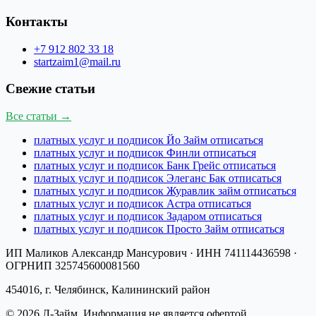
Контакты
+7 912 802 33 18
startzaim1@mail.ru
Свежие статьи
Все статьи →
платных услуг и подписок Йо Займ отписаться
платных услуг и подписок Финли отписаться
платных услуг и подписок Банк Грейс отписаться
платных услуг и подписок Элеганс Бак отписаться
платных услуг и подписок Журавлик займ отписаться
платных услуг и подписок Астра отписаться
платных услуг и подписок Задаром отписаться
платных услуг и подписок Просто Займ отписаться
ИП Маликов Александр Мансурович
· ИНН
741114436598
·
ОГРНИП
325745600081560
454016, г. Челябинск, Калининский район
©
2026
Л-Займ
. Информация не является офертой.