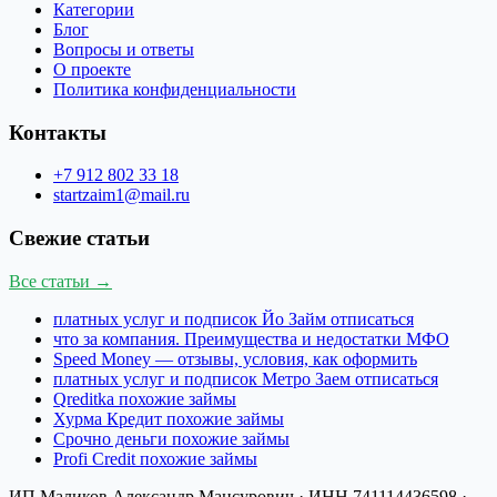
Категории
Блог
Вопросы и ответы
О проекте
Политика конфиденциальности
Контакты
+7 912 802 33 18
startzaim1@mail.ru
Свежие статьи
Все статьи →
платных услуг и подписок Йо Займ отписаться
что за компания. Преимущества и недостатки МФО
Speed Money — отзывы, условия, как оформить
платных услуг и подписок Метро Заем отписаться
Qreditka похожие займы
Хурма Кредит похожие займы
Срочно деньги похожие займы
Profi Credit похожие займы
ИП Маликов Александр Мансурович
· ИНН
741114436598
·