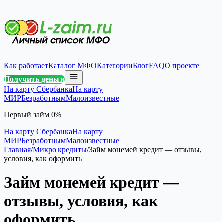
Как работает
Каталог МФО
Категории
Блог
FAQ
О проекте
Получить деньги
На карту Сбербанка
На карту
МИР
Безработным
Малоизвестные
Первый займ 0%
На карту Сбербанка
На карту
МИР
Безработным
Малоизвестные
Главная
/
Микро кредиты
/
Займ монемей кредит — отзывы,
условия, как оформить
Займ монемей кредит —
отзывы, условия, как
оформить