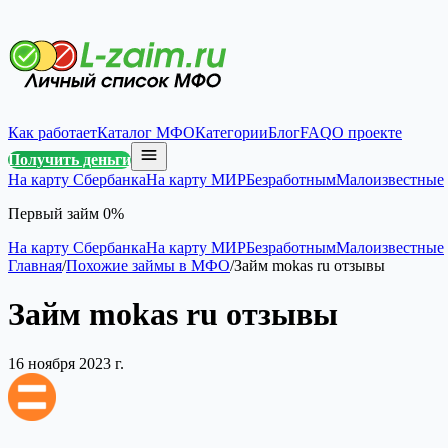
Как работает
Каталог МФО
Категории
Блог
FAQ
О проекте
Получить деньги
На карту Сбербанка
На карту МИР
Безработным
Малоизвестные
Первый займ 0%
На карту Сбербанка
На карту МИР
Безработным
Малоизвестные
Главная
/
Похожие займы в МФО
/
Займ mokas ru отзывы
Займ mokas ru отзывы
16 ноября 2023 г.