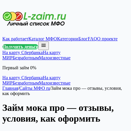
Как работает
Каталог МФО
Категории
Блог
FAQ
О проекте
Получить деньги
На карту Сбербанка
На карту
МИР
Безработным
Малоизвестные
Первый займ 0%
На карту Сбербанка
На карту
МИР
Безработным
Малоизвестные
Главная
/
Сайты МФО ru
/
Займ мока про — отзывы, условия,
как оформить
Займ мока про — отзывы,
условия, как оформить