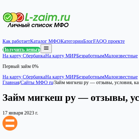
Как работает
Каталог МФО
Категории
Блог
FAQ
О проекте
Получить деньги
На карту Сбербанка
На карту МИР
Безработным
Малоизвестные
Первый займ 0%
На карту Сбербанка
На карту МИР
Безработным
Малоизвестные
Главная
/
Сайты МФО ru
/
Займ мигкеш ру — отзывы, условия, к
Займ мигкеш ру — отзывы, ус
17 января 2023 г.