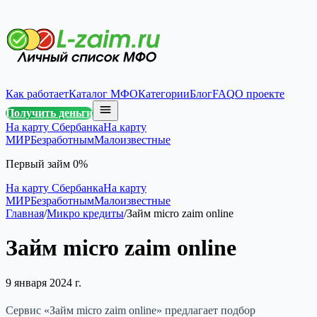
Как работает
Каталог МФО
Категории
Блог
FAQ
О проекте
Получить деньги
На карту Сбербанка
На карту
МИР
Безработным
Малоизвестные
Первый займ 0%
На карту Сбербанка
На карту
МИР
Безработным
Малоизвестные
Главная
/
Микро кредиты
/
Займ micro zaim online
Займ micro zaim online
9 января 2024 г.
Сервис «Займ micro zaim online» предлагает подбор