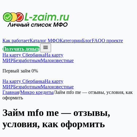
Как работает
Каталог МФО
Категории
Блог
FAQ
О проекте
Получить деньги
На карту Сбербанка
На карту
МИР
Безработным
Малоизвестные
Первый займ 0%
На карту Сбербанка
На карту
МИР
Безработным
Малоизвестные
Главная
/
Микро кредиты
/
Займ mfo me — отзывы, условия, как
оформить
Займ mfo me — отзывы,
условия, как оформить