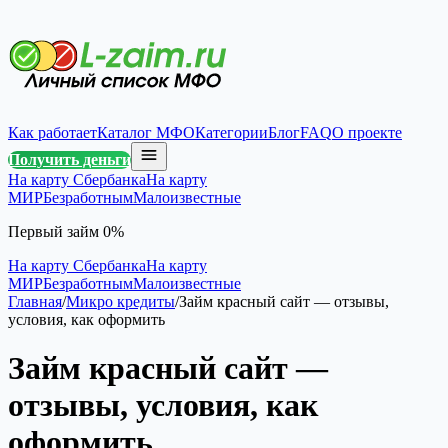
Как работает
Каталог МФО
Категории
Блог
FAQ
О проекте
Получить деньги
На карту Сбербанка
На карту
МИР
Безработным
Малоизвестные
Первый займ 0%
На карту Сбербанка
На карту
МИР
Безработным
Малоизвестные
Главная
/
Микро кредиты
/
Займ красный сайт — отзывы,
условия, как оформить
Займ красный сайт —
отзывы, условия, как
оформить