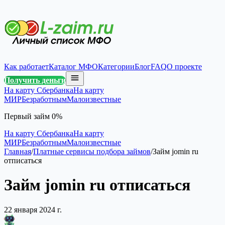
Как работает
Каталог МФО
Категории
Блог
FAQ
О проекте
Получить деньги
На карту Сбербанка
На карту
МИР
Безработным
Малоизвестные
Первый займ 0%
На карту Сбербанка
На карту
МИР
Безработным
Малоизвестные
Главная
/
Платные сервисы подбора займов
/
Займ jomin ru
отписаться
Займ jomin ru отписаться
22 января 2024 г.