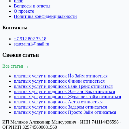
Блог
Вопросы и ответы
О проекте
Политика конфиденциальности
Контакты
+7 912 802 33 18
startzaim1@mail.ru
Свежие статьи
Все статьи →
платных услуг и подписок Йо Займ отписаться
платных услуг и подписок Финли отписаться
платных услуг и подписок Банк Грейс отписаться
платных услуг и подписок Элеганс Бак отписаться
платных услуг и подписок Журавлик займ отписаться
платных услуг и подписок Астра отписаться
платных услуг и подписок Задаром отписаться
платных услуг и подписок Просто Займ отписаться
ИП Маликов Александр Мансурович
· ИНН
741114436598
·
ОГРНИП
325745600081560