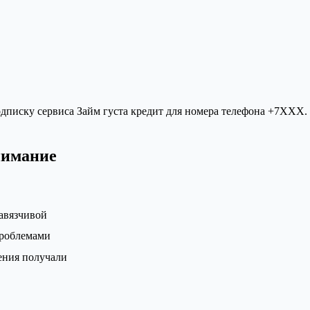
дписку сервиса Займ густа кредит для номера телефона +7XXX.
нимание
авязчивой
проблемами
ения получали