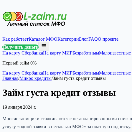
Как работает
Каталог МФО
Категории
Блог
FAQ
О проекте
Получить деньги
На карту Сбербанка
На карту МИР
Безработным
Малоизвестные
Первый займ 0%
На карту Сбербанка
На карту МИР
Безработным
Малоизвестные
Главная
/
Микро кредиты
/
Займ густа кредит отзывы
Займ густа кредит отзывы
19 января 2024 г.
Многие заемщики сталкиваются с незапланированными списани
услугу «одной заявки в несколько МФО» за платную подписку.