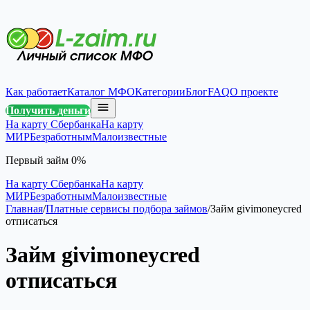
Как работает
Каталог МФО
Категории
Блог
FAQ
О проекте
Получить деньги
На карту Сбербанка
На карту
МИР
Безработным
Малоизвестные
Первый займ 0%
На карту Сбербанка
На карту
МИР
Безработным
Малоизвестные
Главная
/
Платные сервисы подбора займов
/
Займ givimoneycred
отписаться
Займ givimoneycred
отписаться