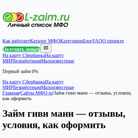
Как работает
Каталог МФО
Категории
Блог
FAQ
О проекте
Получить деньги
На карту Сбербанка
На карту
МИР
Безработным
Малоизвестные
Первый займ 0%
На карту Сбербанка
На карту
МИР
Безработным
Малоизвестные
Главная
/
Сайты МФО ru
/
Займ гиви мани — отзывы, условия,
как оформить
Займ гиви мани — отзывы,
условия, как оформить