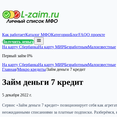
Как работает
Каталог МФО
Категории
Блог
FAQ
О проекте
Получить деньги
На карту Сбербанка
На карту МИР
Безработным
Малоизвестные
Первый займ 0%
На карту Сбербанка
На карту МИР
Безработным
Малоизвестные
Главная
/
Микро кредиты
/
Займ деньги 7 кредит
Займ деньги 7 кредит
5 декабря 2022 г.
Сервис «Займ деньги 7 кредит» позиционирует себя как агрег
неожиданными списаниями за платные подписки. Разберёмся, ка