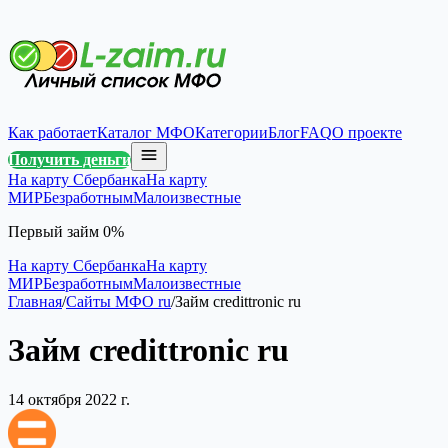
Как работает
Каталог МФО
Категории
Блог
FAQ
О проекте
Получить деньги
На карту Сбербанка
На карту
МИР
Безработным
Малоизвестные
Первый займ 0%
На карту Сбербанка
На карту
МИР
Безработным
Малоизвестные
Главная
/
Сайты МФО ru
/
Займ credittronic ru
Займ credittronic ru
14 октября 2022 г.