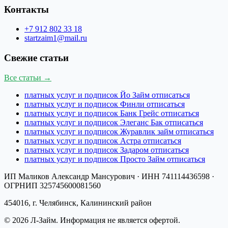
Контакты
+7 912 802 33 18
startzaim1@mail.ru
Свежие статьи
Все статьи →
платных услуг и подписок Йо Займ отписаться
платных услуг и подписок Финли отписаться
платных услуг и подписок Банк Грейс отписаться
платных услуг и подписок Элеганс Бак отписаться
платных услуг и подписок Журавлик займ отписаться
платных услуг и подписок Астра отписаться
платных услуг и подписок Задаром отписаться
платных услуг и подписок Просто Займ отписаться
ИП Маликов Александр Мансурович
· ИНН
741114436598
·
ОГРНИП
325745600081560
454016, г. Челябинск, Калининский район
©
2026
Л-Займ
. Информация не является офертой.