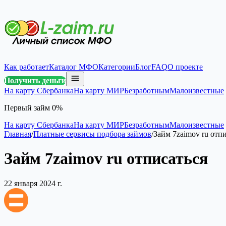
Как работает
Каталог МФО
Категории
Блог
FAQ
О проекте
Получить деньги
На карту Сбербанка
На карту МИР
Безработным
Малоизвестные
Первый займ 0%
На карту Сбербанка
На карту МИР
Безработным
Малоизвестные
Главная
/
Платные сервисы подбора займов
/
Займ 7zaimov ru отп
Займ 7zaimov ru отписаться
22 января 2024 г.