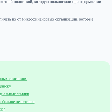
с платной подпиской, которую подключили при оформлении
личать их от микрофинансовых организаций, которые
рных списаниях
дписку
циальные ссылки
а больше не активна
ор?