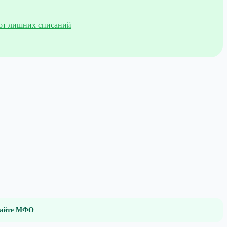
 от лишних списаний
 сайте МФО