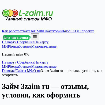
Как работает
Каталог МФО
Категории
Блог
FAQ
О проекте
Получить деньги
На карту Сбербанка
На карту
МИР
Безработным
Малоизвестные
Первый займ 0%
На карту Сбербанка
На карту
МИР
Безработным
Малоизвестные
Главная
/
Сайты МФО ru
/
Займ 3zaim ru — отзывы, условия, как
оформить
Займ 3zaim ru — отзывы,
условия, как оформить