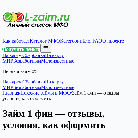
Как работает
Каталог МФО
Категории
Блог
FAQ
О проекте
Получить деньги
На карту Сбербанка
На карту
МИР
Безработным
Малоизвестные
Первый займ 0%
На карту Сбербанка
На карту
МИР
Безработным
Малоизвестные
Главная
/
Похожие займы в МФО
/
Займ 1 фин — отзывы,
условия, как оформить
Займ 1 фин — отзывы,
условия, как оформить