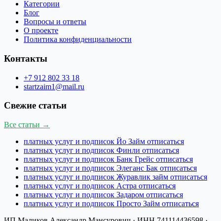
Категории
Блог
Вопросы и ответы
О проекте
Политика конфиденциальности
Контакты
+7 912 802 33 18
startzaim1@mail.ru
Свежие статьи
Все статьи →
платных услуг и подписок Йо Займ отписаться
платных услуг и подписок Финли отписаться
платных услуг и подписок Банк Грейс отписаться
платных услуг и подписок Элеганс Бак отписаться
платных услуг и подписок Журавлик займ отписаться
платных услуг и подписок Астра отписаться
платных услуг и подписок Задаром отписаться
платных услуг и подписок Просто Займ отписаться
ИП Маликов Александр Мансурович
· ИНН
741114436598
·