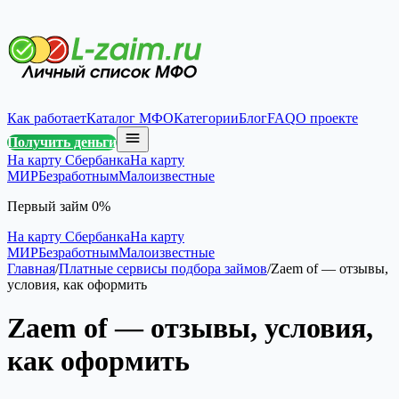
Как работает
Каталог МФО
Категории
Блог
FAQ
О проекте
Получить деньги
На карту Сбербанка
На карту
МИР
Безработным
Малоизвестные
Первый займ 0%
На карту Сбербанка
На карту
МИР
Безработным
Малоизвестные
Главная
/
Платные сервисы подбора займов
/
Zaem of — отзывы,
условия, как оформить
Zaem of — отзывы, условия,
как оформить