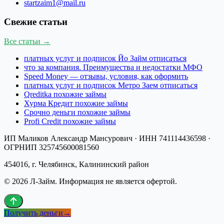
startzaim1@mail.ru
Свежие статьи
Все статьи →
платных услуг и подписок Йо Займ отписаться
что за компания. Преимущества и недостатки МФО
Speed Money — отзывы, условия, как оформить
платных услуг и подписок Метро Заем отписаться
Qreditka похожие займы
Хурма Кредит похожие займы
Срочно деньги похожие займы
Profi Credit похожие займы
ИП Маликов Александр Мансурович
· ИНН
741114436598
·
ОГРНИП
325745600081560
454016, г. Челябинск, Калининский район
©
2026
Л-Займ
. Информация не является офертой.
Получить деньги
→