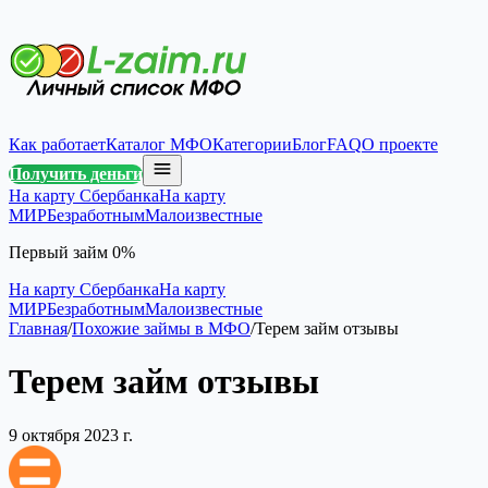
Как работает
Каталог МФО
Категории
Блог
FAQ
О проекте
Получить деньги
На карту Сбербанка
На карту
МИР
Безработным
Малоизвестные
Первый займ 0%
На карту Сбербанка
На карту
МИР
Безработным
Малоизвестные
Главная
/
Похожие займы в МФО
/
Терем займ отзывы
Терем займ отзывы
9 октября 2023 г.