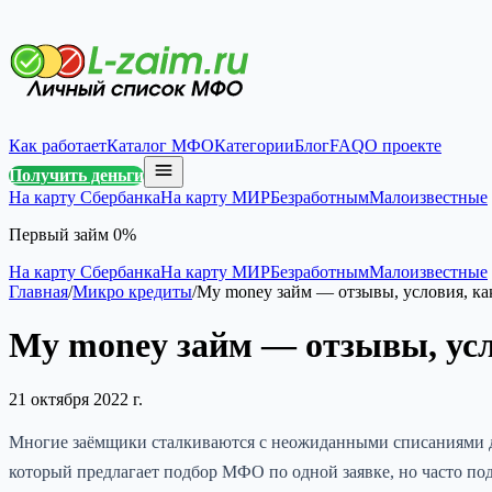
Как работает
Каталог МФО
Категории
Блог
FAQ
О проекте
Получить деньги
На карту Сбербанка
На карту МИР
Безработным
Малоизвестные
Первый займ 0%
На карту Сбербанка
На карту МИР
Безработным
Малоизвестные
Главная
/
Микро кредиты
/
My money займ — отзывы, условия, ка
My money займ — отзывы, усл
21 октября 2022 г.
Многие заёмщики сталкиваются с неожиданными списаниями ден
который предлагает подбор МФО по одной заявке, но часто под