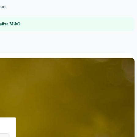
ции.
 сайте МФО