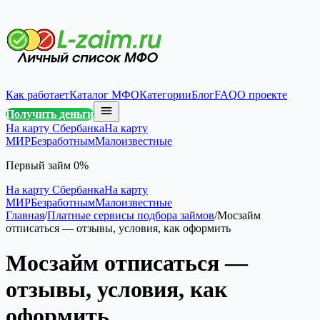
Как работает
Каталог МФО
Категории
Блог
FAQ
О проекте
Получить деньги
На карту Сбербанка
На карту
МИР
Безработным
Малоизвестные
Первый займ 0%
На карту Сбербанка
На карту
МИР
Безработным
Малоизвестные
Главная
/
Платные сервисы подбора займов
/
Мосзайм
отписаться — отзывы, условия, как оформить
Мосзайм отписаться —
отзывы, условия, как
оформить