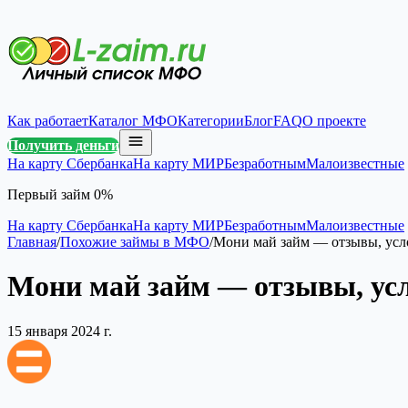
Как работает
Каталог МФО
Категории
Блог
FAQ
О проекте
Получить деньги
На карту Сбербанка
На карту МИР
Безработным
Малоизвестные
Первый займ 0%
На карту Сбербанка
На карту МИР
Безработным
Малоизвестные
Главная
/
Похожие займы в МФО
/
Мони май займ — отзывы, усл
Мони май займ — отзывы, ус
15 января 2024 г.