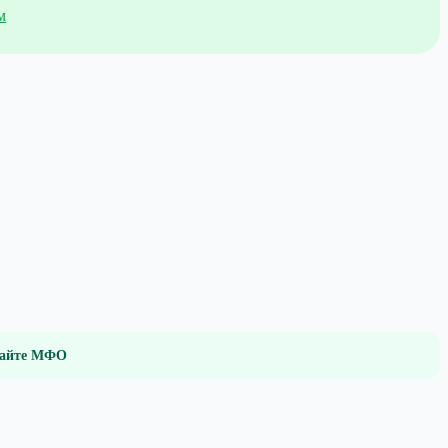
м
 сайте МФО