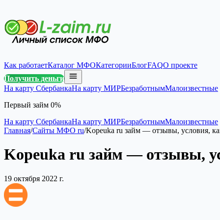
Как работает
Каталог МФО
Категории
Блог
FAQ
О проекте
Получить деньги
На карту Сбербанка
На карту МИР
Безработным
Малоизвестные
Первый займ 0%
На карту Сбербанка
На карту МИР
Безработным
Малоизвестные
Главная
/
Сайты МФО ru
/
Kopeuka ru займ — отзывы, условия, к
Kopeuka ru займ — отзывы, у
19 октября 2022 г.