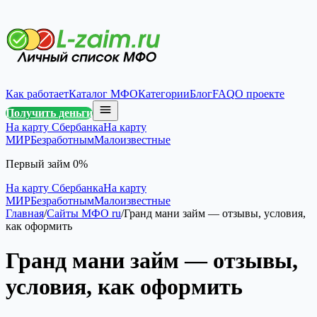
Как работает
Каталог МФО
Категории
Блог
FAQ
О проекте
Получить деньги
На карту Сбербанка
На карту
МИР
Безработным
Малоизвестные
Первый займ 0%
На карту Сбербанка
На карту
МИР
Безработным
Малоизвестные
Главная
/
Сайты МФО ru
/
Гранд мани займ — отзывы, условия,
как оформить
Гранд мани займ — отзывы,
условия, как оформить