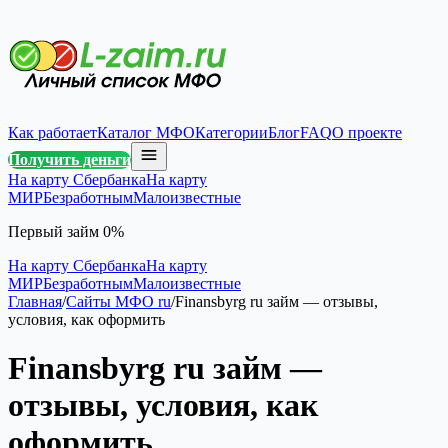
Как работает
Каталог МФО
Категории
Блог
FAQ
О проекте
Получить деньги
На карту Сбербанка
На карту
МИР
Безработным
Малоизвестные
Первый займ 0%
На карту Сбербанка
На карту
МИР
Безработным
Малоизвестные
Главная
/
Сайты МФО ru
/
Finansbyrg ru займ — отзывы,
условия, как оформить
Finansbyrg ru займ —
отзывы, условия, как
оформить