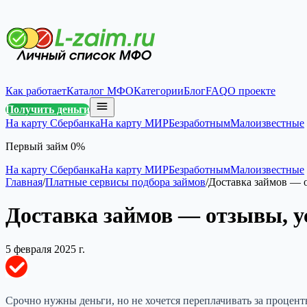
Как работает
Каталог МФО
Категории
Блог
FAQ
О проекте
Получить деньги
На карту Сбербанка
На карту МИР
Безработным
Малоизвестные
Первый займ 0%
На карту Сбербанка
На карту МИР
Безработным
Малоизвестные
Главная
/
Платные сервисы подбора займов
/
Доставка займов — о
Доставка займов — отзывы, у
5 февраля 2025 г.
Срочно нужны деньги, но не хочется переплачивать за проце