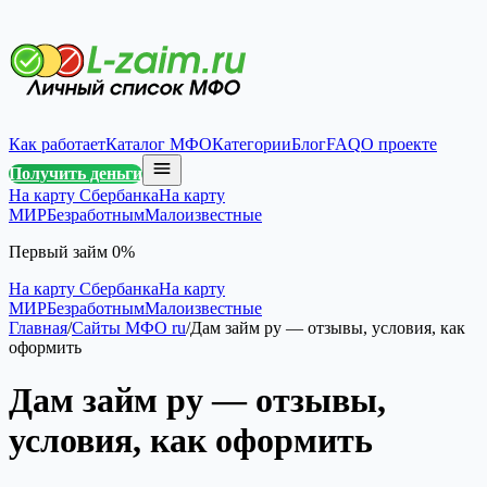
Как работает
Каталог МФО
Категории
Блог
FAQ
О проекте
Получить деньги
На карту Сбербанка
На карту
МИР
Безработным
Малоизвестные
Первый займ 0%
На карту Сбербанка
На карту
МИР
Безработным
Малоизвестные
Главная
/
Сайты МФО ru
/
Дам займ ру — отзывы, условия, как
оформить
Дам займ ру — отзывы,
условия, как оформить